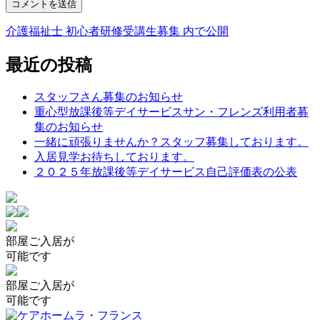
介護福祉士 初心者研修受講生募集
内で公開
投
稿
最近の投稿
ナ
スタッフさん募集のお知らせ
ビ
重心型放課後等デイサービスサン・フレンズ利用者募
ゲ
集のお知らせ
一緒に頑張りませんか？スタッフ募集しております。
ー
入居見学お待ちしております。
シ
２０２５年放課後等デイサービス自己評価表の公表
ョ
ン
部屋
ご入居が
可能です
部屋
ご入居が
可能です