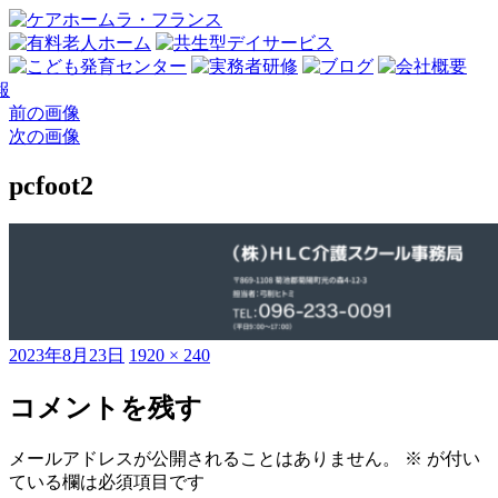
前の画像
次の画像
pcfoot2
投
フ
2023年8月23日
1920 × 240
稿
ル
日:
サ
コメントを残す
イ
ズ
メールアドレスが公開されることはありません。
※
が付い
ている欄は必須項目です