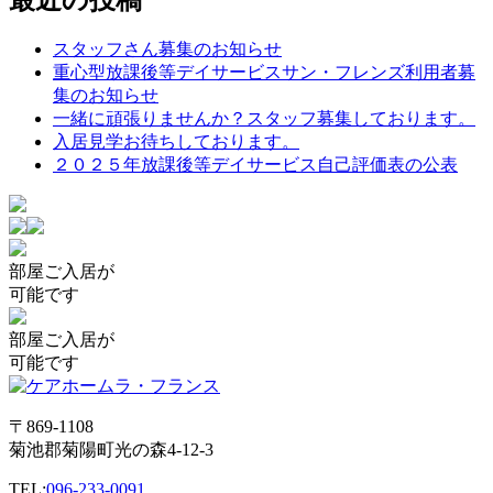
ナ
スタッフさん募集のお知らせ
ビ
重心型放課後等デイサービスサン・フレンズ利用者募
ゲ
集のお知らせ
一緒に頑張りませんか？スタッフ募集しております。
ー
入居見学お待ちしております。
シ
２０２５年放課後等デイサービス自己評価表の公表
ョ
ン
部屋
ご入居が
可能です
部屋
ご入居が
可能です
〒869-1108
菊池郡菊陽町光の森4-12-3
TEL:
096-233-0091