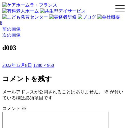
togg
navi
前の画像
次の画像
d003
投
フ
2022年12月8日
1280 × 960
稿
ル
日:
サ
コメントを残す
イ
ズ
メールアドレスが公開されることはありません。
※
が付い
ている欄は必須項目です
コメント
※