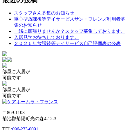
ナ
スタッフさん募集のお知らせ
ビ
重心型放課後等デイサービスサン・フレンズ利用者募
ゲ
集のお知らせ
一緒に頑張りませんか？スタッフ募集しております。
ー
入居見学お待ちしております。
シ
２０２５年放課後等デイサービス自己評価表の公表
ョ
ン
部屋
ご入居が
可能です
部屋
ご入居が
可能です
〒869-1108
菊池郡菊陽町光の森4-12-3
TEL:
096-233-0091