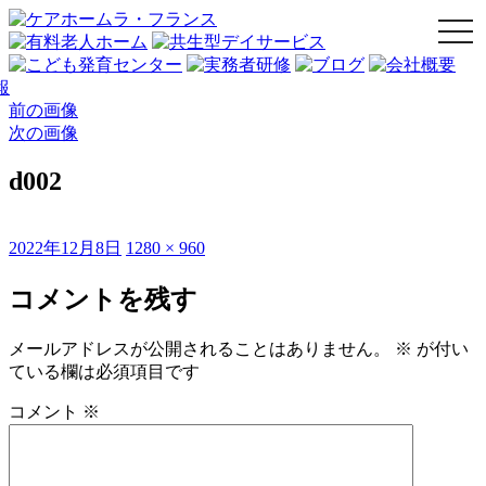
togg
navi
前の画像
次の画像
d002
投
フ
2022年12月8日
1280 × 960
稿
ル
日:
サ
コメントを残す
イ
ズ
メールアドレスが公開されることはありません。
※
が付い
ている欄は必須項目です
コメント
※