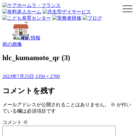
togg
navi
前の画像
hlc_kumamoto_qr (3)
投
フ
2023年7月25日
2350 × 2700
稿
ル
日:
サ
コメントを残す
イ
ズ
メールアドレスが公開されることはありません。
※
が付い
ている欄は必須項目です
コメント
※