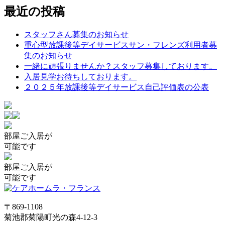
稿
最近の投稿
ナ
スタッフさん募集のお知らせ
ビ
重心型放課後等デイサービスサン・フレンズ利用者募
ゲ
集のお知らせ
一緒に頑張りませんか？スタッフ募集しております。
ー
入居見学お待ちしております。
シ
２０２５年放課後等デイサービス自己評価表の公表
ョ
ン
部屋
ご入居が
可能です
部屋
ご入居が
可能です
〒869-1108
菊池郡菊陽町光の森4-12-3