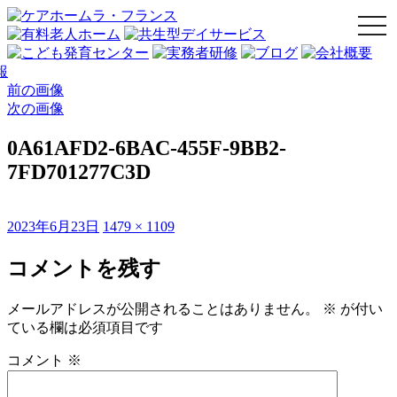
togg
navi
前の画像
次の画像
0A61AFD2-6BAC-455F-9BB2-
7FD701277C3D
投
フ
2023年6月23日
1479 × 1109
稿
ル
日:
サ
コメントを残す
イ
ズ
メールアドレスが公開されることはありません。
※
が付い
ている欄は必須項目です
コメント
※