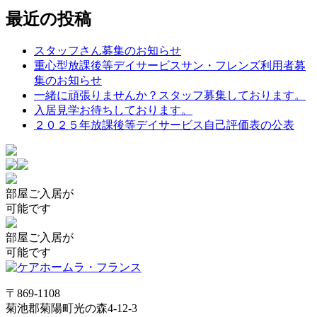
稿
最近の投稿
ナ
スタッフさん募集のお知らせ
ビ
重心型放課後等デイサービスサン・フレンズ利用者募
ゲ
集のお知らせ
一緒に頑張りませんか？スタッフ募集しております。
ー
入居見学お待ちしております。
シ
２０２５年放課後等デイサービス自己評価表の公表
ョ
ン
部屋
ご入居が
可能です
部屋
ご入居が
可能です
〒869-1108
菊池郡菊陽町光の森4-12-3