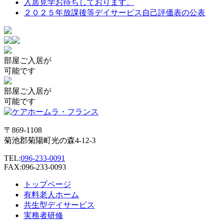
入居見学お待ちしております。
ー
２０２５年放課後等デイサービス自己評価表の公表
シ
ョ
ン
部屋
ご入居が
可能です
部屋
ご入居が
可能です
〒869-1108
菊池郡菊陽町光の森4-12-3
TEL:
096-233-0091
FAX:096-233-0093
トップページ
有料老人ホーム
共生型デイサービス
実務者研修