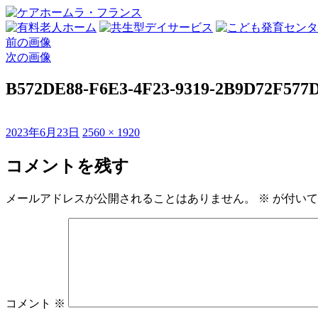
前の画像
次の画像
B572DE88-F6E3-4F23-9319-2B9D72F577
投
フ
2023年6月23日
2560 × 1920
稿
ル
日:
サ
コメントを残す
イ
ズ
メールアドレスが公開されることはありません。
※
が付いて
コメント
※