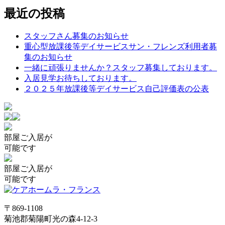
稿
最近の投稿
ナ
スタッフさん募集のお知らせ
ビ
重心型放課後等デイサービスサン・フレンズ利用者募
ゲ
集のお知らせ
一緒に頑張りませんか？スタッフ募集しております。
ー
入居見学お待ちしております。
シ
２０２５年放課後等デイサービス自己評価表の公表
ョ
ン
部屋
ご入居が
可能です
部屋
ご入居が
可能です
〒869-1108
菊池郡菊陽町光の森4-12-3