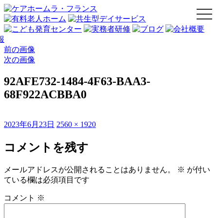
togg
navi
前の画像
次の画像
92AFE732-1484-4F63-BAA3-
68F922ACBBA0
投
フ
2023年6月23日
2560 × 1920
稿
ル
日:
サ
コメントを残す
イ
ズ
メールアドレスが公開されることはありません。
※
が付い
ている欄は必須項目です
コメント
※