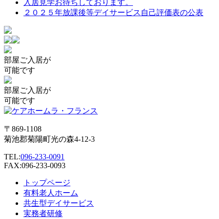
入居見学お待ちしております。
ー
２０２５年放課後等デイサービス自己評価表の公表
シ
ョ
ン
部屋
ご入居が
可能です
部屋
ご入居が
可能です
〒869-1108
菊池郡菊陽町光の森4-12-3
TEL:
096-233-0091
FAX:096-233-0093
トップページ
有料老人ホーム
共生型デイサービス
実務者研修