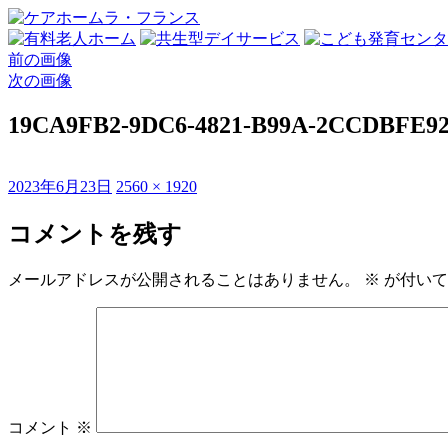
前の画像
次の画像
19CA9FB2-9DC6-4821-B99A-2CCDBFE9
投
フ
2023年6月23日
2560 × 1920
稿
ル
日:
サ
コメントを残す
イ
ズ
メールアドレスが公開されることはありません。
※
が付いて
コメント
※