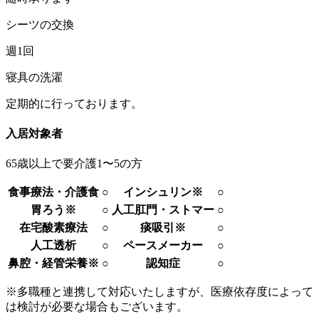
シーツの交換
週1回
寝具の洗濯
定期的に行っております。
入居対象者
65歳以上で要介護1〜5の方
食事療法・介護食
○
インシュリン
※
○
胃ろう
※
○
人工肛門・ストマー
○
在宅酸素療法
○
痰吸引
※
○
人工透析
○
ペースメーカー
○
鼻腔・経管栄養
※
○
認知症
○
※多職種と連携して対応いたしますが、医療依存度によって
は検討が必要な場合もございます。