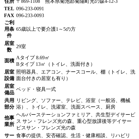
住所
〒869-1108 熊本県菊池郡菊陽町光の森4-12-3
TEL
096-233-0091
FAX
096-233-0093
ご利
用条
65歳以上で要介護1～5の方
件
居室
29室
数
Aタイプ 8.69㎡
面積
Bタイプ 13㎡（トイレ、洗面付き）
居室
照明器具、エアコン、ナースコール、棚（トイレ、洗
設備
面台付きの居室も有り）
居室
ベッド・寝具一式
備品
共用
リビング、ソファー、テレビ、浴室（一般浴、機械
部分
浴）、トイレ、洗濯室、洗面スペース、厨房
ヘルパーステーションファミリア、共生型デイサービ
他事
ス サン・フレンズ光の森、重心型放課後等デイサー
業所
ビスサン・フレンズ光の森
サー
食事の提供、安否確認、生活・健康相談、リハビリ