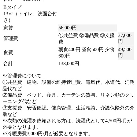
Bタイプ
13㎡（トイレ、洗面台付
き）
家賃
56,000円
①共益費 ②備品費 ③支援
37,000
管理費
円
費
朝食400円 昼食500円 夕食
49,500
食費
円
600円
合計
138,000円
※管理費について
①共益費 建物、設備の維持管理費、電気代、水道代、消耗
品代など
②備品費 ベッド、寝具、カーテンの貸与、リネン類のクリ
ーニング代など
③支援費 安否確認、健康管理、生活相談、介護保険外の介
助など
※衣類の洗濯を依頼される方は、洗濯代として4,500円/月が
必要となります。
※冷暖房費3,000円/月が必要となります。